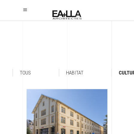
TOUS
HABITAT
CULTU
n
à Metz