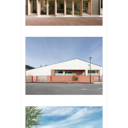
ssis-
de 3
re à