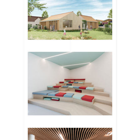
n de
e-les-
e de
 Loire