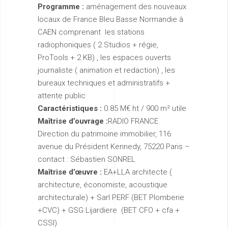
Programme
:
aménagement des nouveaux
locaux de France Bleu Basse Normandie à
CAEN comprenant les stations
radiophoniques ( 2 Studios + régie,
ProTools + 2 KB) , les espaces ouverts
journaliste ( animation et redaction) , les
bureaux techniques et administratifs +
attente public
Caractéristiques :
0.85 M€ ht / 900 m² utile
Maîtrise d’ouvrage :
RADIO FRANCE
Direction du patrimoine immobilier, 116
avenue du Président Kennedy, 75220 Paris –
contact : Sébastien SONREL
Maîtrise d’œuvre :
EA+LLA architecte (
architecture, économiste, acoustique
architecturale) + Sarl PERF (BET Plomberie
+CVC) + GSG Lijardiere (BET CFO + cfa +
CSSI)